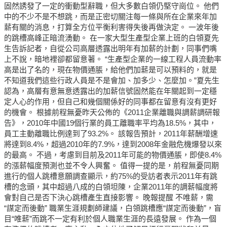
固然誘發了一定的衝動型辭職，但大多數白領仍堅守崗位。 他們
中的不少不是不想跳，而是正密切關注每一條與所在企業來年加
薪有關的消息，打算全方位平衡利害得失後再做決定。 一波年後
的跳槽高峰正暗流湧動。 在一家大型生產型企業上班的白領夏先
生告訴記者，自從公司高層透露出明年有加薪的計劃，同事們嘴
上不說，暗地裡卻都留意著。 “生產型企業的一線工程人員流動率
高是出了名的，現在物價通脹，給他們加薪是可以預料的，就是
不知道我們這些行政人員是不是會加、加多少、怎麼加。”夏先生
認為，高層有意無意透露出的加薪信號固然能在年關起到一定穩
定人心的作用，但自己和幾個關係好的同事都在留意有沒有更好
的機會。 根據前程無憂昨天公佈的《2011企業離職與調薪調研報
告》，2010年中國19個行業的員工離職率平均為18.5%，其中，
員工主動離職比例達到了93.2%。 該報告預計，2011年薪酬增速
將達到8.4%，超過2010年的7.9%，達到2008年金融危機爆發以來
的最高。 不過，考慮到目前及2011年可能的物價通脹，即使8.4%
的漲薪幅度預測也並不令人興奮。 值得一提的是，前程無憂同期
進行的個人跳槽意願調查顯示，約75%的受訪者表示2011年有跳
槽的念頭，其中超過八成的白領坦陳，企業2011年的調薪幅度將
會對自己是否下決心跳槽產生直接影響。 晚報提醒 不唯薪，需
“謀定而後動” 職業生涯規劃師建議，白領跳槽應“謀定而後動”，盲
目“唯薪”而跳不一定有利於個人職業生涯的長遠發展。 作為一個