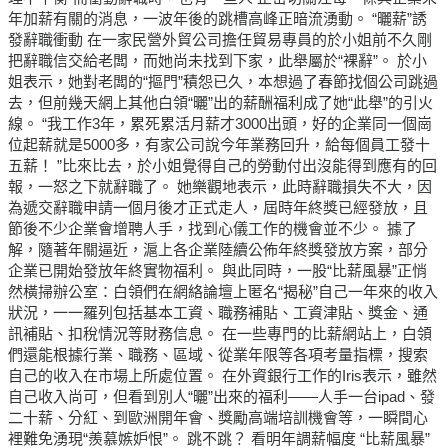
年加薪有關的消息，一波年後的跳槽高峰正暗流湧動。 “曬薪”誘
發辭職衝動 在一家民營外貿公司擔任貿易專員的於小姐前不久剛
把辭職信交給老闆，而她尚未找到下家，此舉屬於“裸辭”。 於小
姐表示，她對老闆的“摳門”積怨已久，本想過了春節找個公司跳過
去，但前幾天網上其他白領“曬”出的薪酬福利成了她“此舉”的引火
線。 “我工作3年，累死累活月薪才3000出頭，好的企業同一個崗
位起薪就是5000多，有家公司說今年業務回升，給每個員工發十
五薪！ ”比來比去，於小姐覺得自己的勞動付出沒能得到應有的回
報，一怒之下就辭職了。 她樂觀地表示，此時辭職損失不大，因
為遞交辭職申請一個月後才正式走人，屆時年終獎已經發放，且
節後不少企業會增聘人手，找到心儀工作的機會並不少。 據了
解，隨著年關逼近，滬上各企業陸續公佈年終獎發放方案，部分
企業已開始發放年終實物福利。 與此同時，一股“比薪風暴”正悄
然橫掃辦公室：白領們在網絡論壇上匿名“揭秘”自己一年來的收入
狀況，一一羅列包括基本工資、職務補貼、工資津貼、獎金、通
訊補貼、扣稅情況等財務信息。 在一些專門的比薪網站上，白領
們還能根據行業、職務、區域、從業年限等各項考量指標，搜索
自己的收入在市場上所處位置。 在外資銀行工作的Iris表示，雖然
自己收入尚可，但看到別人“曬”出來的福利——人手一台ipad、發
二十薪、分紅、到歐洲開年會、獎勵高端培訓機會等，一瞬間心
裡難免湧現“羨慕嫉妒恨”。 跳不跳？ 看明年調薪幅度 “比薪風暴”